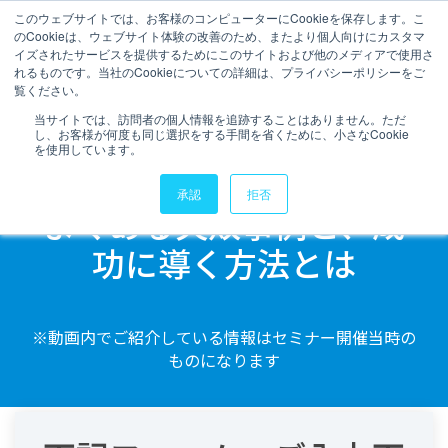
このウェブサイトでは、お客様のコンピューターにCookieを保存します。こ
のCookieは、ウェブサイト体験の改善のため、またより個人向けにカスタマ
イズされたサービスを提供するためにこのサイトおよび他のメディアで使用さ
れるものです。当社のCookieについての詳細は、プライバシーポリシーをご
【アーカイブ視聴はこちら】
覧ください。
当サイトでは、訪問者の個人情報を追跡することはありません。ただ
【Snowflakeって何がで
し、お客様が何度も同じ選択をする手間を省くために、小さなCookie
を使用しています。
きるの？】
承認
拒否
よくある失敗事例と、成
功に導く方法とは
※動画内でご紹介している情報はセミナー開催当時の
ものになります