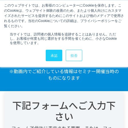
このウェブサイトでは、お客様のコンピューターにCookieを保存します。こ
のCookieは、ウェブサイト体験の改善のため、またより個人向けにカスタマ
イズされたサービスを提供するためにこのサイトおよび他のメディアで使用さ
れるものです。当社のCookieについての詳細は、プライバシーポリシーをご
【アーカイブ視聴はこちら】
覧ください。
当サイトでは、訪問者の個人情報を追跡することはありません。ただ
今、クラウドDWHを中心
し、お客様が何度も同じ選択をする手間を省くために、小さなCookie
を使用しています。
にBIを選定する理由
承認
拒否
※動画内でご紹介している情報はセミナー開催当時の
ものになります
下記フォームへご入力下
さい